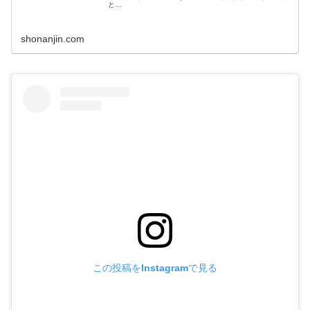
塚市唐ヶ原にてソロっとオープン 箱根駅伝、平塚中継所
と…
shonanjin.com
この投稿をInstagramで見る