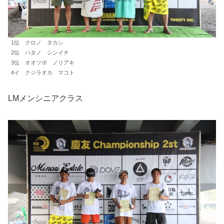
1位 クロノ タカシ
2位 ハタノ シンイチ
3位 オオツボ ノリアキ
4イ クジラオカ マコト
LMメンシニアクラス