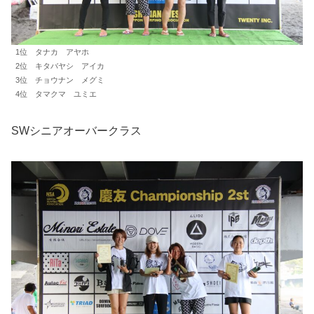
1位 タナカ アヤホ
2位 キタバヤシ アイカ
3位 チョウナン メグミ
4位 タマクマ ユミエ
SWシニアオーバークラス