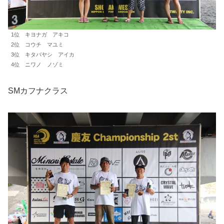
1位 キヨナガ アキコ
2位 コウチ マユミ
3位 キタバヤシ アイカ
4位 ニワノ ノゾミ
SMカフナクラス