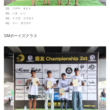
1位 ツチヤ キヒト
2位 ハタ レン
3位 イイダ ユウセイ
4位 イハ ヨウスケ
SMボーイズクラス