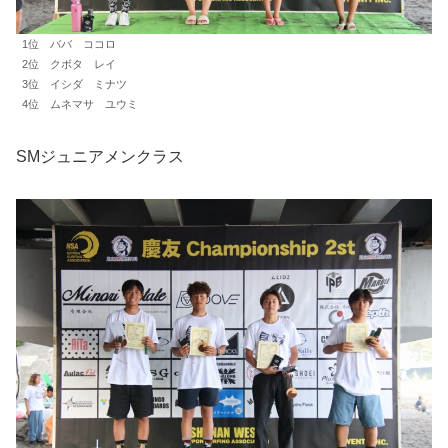
1位 ババ ココロ
2位 クボタ レイ
3位 イシダ ミナツ
4位 ムネマサ ユウミ
SMジュニアメンクラス