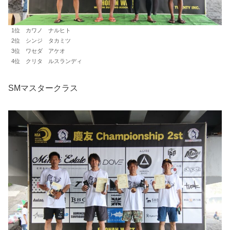
1位 カワノ ナルヒト
2位 シンジ タカミツ
3位 ワセダ アケオ
4位 クリタ ルスランディ
SMマスタークラス