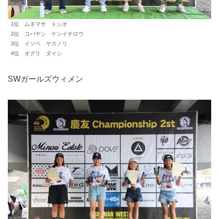
1位 ムネマサ トシオ
2位 コバヤシ ケンイチロウ
3位 イソベ ヤスノリ
4位 オグリ ダイシ
SWガールズウィメン