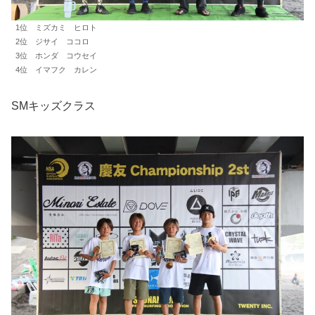
1位 ミズカミ ヒロト
2位 ジサイ ココロ
3位 ホンダ コウセイ
4位 イマフク カレン
SMキッズクラス