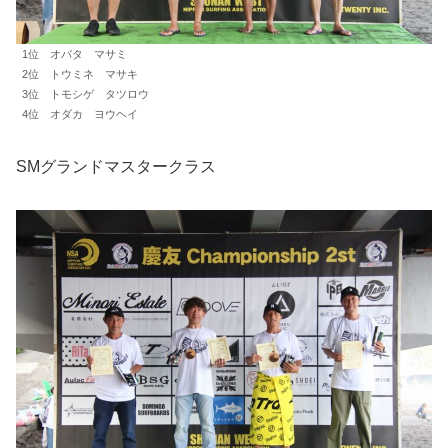
1位 オバタ マサミ
2位 トウミネ マサキ
3位 トモシゲ タツロウ
4位 オダカ ヨウヘイ
SMグランドマスタークラス