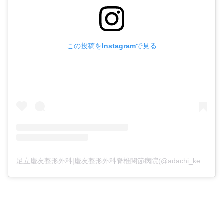
この投稿をInstagramで見る
足立慶友整形外科|慶友整形外科脊椎関節病院(@adachi_keiyu)がシェアした投稿