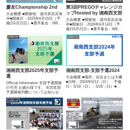
慶友Championship 2nd
第3回PREGOチャレンジカ
ップHosted by 湘南西支部
大会概要 ■開催地：湯河原吉浜海
岸■開催日：2025年6月15日（予
大会概要 ■開催地：湯河原吉浜海
備日6月22日）■選手集合：5時30
岸■開催日：2026年6月14日（予
分■LIVEスコア：採用あり■プラ
備日6月21日）■選手集合：6時集
イオリティルール：採用あり■エ
合■湘南西支部員集合：5時30
ントリー期間 2025年4月25日20
お知らせ
お知らせ
分 ■LIVEスコア：採用あり■プ
時〜5月23日20時まで 選手の皆...
ライオリティルール：採用なし■
エントリー期間：4月17日20時～
5月15日...
湘南西支部2025年支部予
湘南西支部-支部予選2024
選
大会概要 ■場所：吉浜または大磯
■日時：2024年5/12（日） 予備
Official Information 支部予選開催
日：5/19（日）、5/26（日）■エ
の可否 お疲れ様です。 4/20支部
ントリー期間：3/25〜4/15(予
予選開催判断についてお知らせ致
定)■エントリー費：3,000円 エン
します。コンディション不良のた
トリーについて エントリー方法
お知らせ
お知らせ
め5/4に延期いたします。宜しく
ライブヒート(JCBカードは...
お願い致します。 湘南西支部運
営一同 大会概要 ■場所：吉...