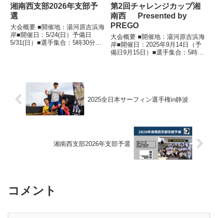
湘南西支部2026年支部予
第2回チャレンジカップ湘
選
南西 Presented by
PREGO
大会概要 ■開催地：湯河原吉浜海
岸■開催日：5/24(日）予備日
大会概要 ■開催地：湯河原吉浜海
5/31(日）■選手集合：5時30分
岸■開催日：2025年9月14日（予
（※早朝はドアの開閉、話声など
備日9月15日）■選手集合：5時30
十分に注意してください）■LIVE
分 変更⇒7時集合■湘南西支部
スコア：採用あり■プライオリテ
員集合：6時集合（設営のお手伝
ィールール：採用あり■エントリ
いお願いします。）■LIVEスコ
ー期間：4/5...
ア：採用あり■プライオリティル
ール：採用なし...
2025全日本サーフィン選手権in静波
湘南西支部2026年支部予選
コメント